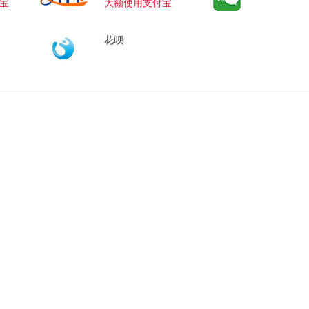
宝
大额使用支付宝
花呗